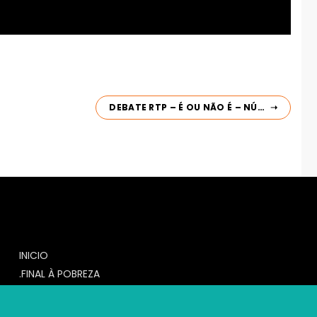
DEBATE RTP – É OU NÃO É – NÚMERO DE POBRES AUMENTA EM PORTUGAL
INICIO
.FINAL À POBREZA
CHECKLIST
INICIATIVAS