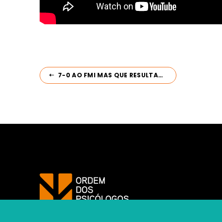
7-0 AO FMI MAS QUE RESULTADO NO COMBATE À POBREZA?
https://www.ordemdospsicologos