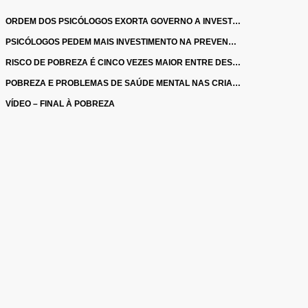
ORDEM DOS PSICÓLOGOS EXORTA GOVERNO A INVESTIR NO DESENVOLVIMENTO INFANTIL
PSICÓLOGOS PEDEM MAIS INVESTIMENTO NA PREVENÇÃO DE MAUS-TRATOS INFANTIS
RISCO DE POBREZA É CINCO VEZES MAIOR ENTRE DESEMPREGADOS
POBREZA E PROBLEMAS DE SAÚDE MENTAL NAS CRIANÇAS E FAMÍLIAS: AS DUAS FACES DA MESMA MOEDA
VÍDEO – FINAL À POBREZA