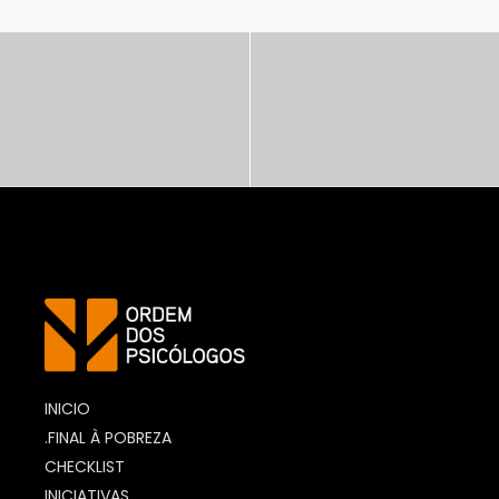
PSITALK POBREZA: UM
CIRCULO VICIOSO OU
VICIADO?
https://www.ordemdospsicologos
INICIO
.FINAL À POBREZA
CHECKLIST
INICIATIVAS