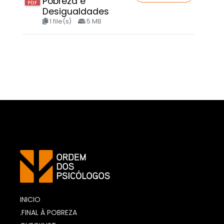
Pobreza e
Desigualdades
1 file(s)
5 MB
https://www.ordemdospsicologos
INICIO
.FINAL À POBREZA