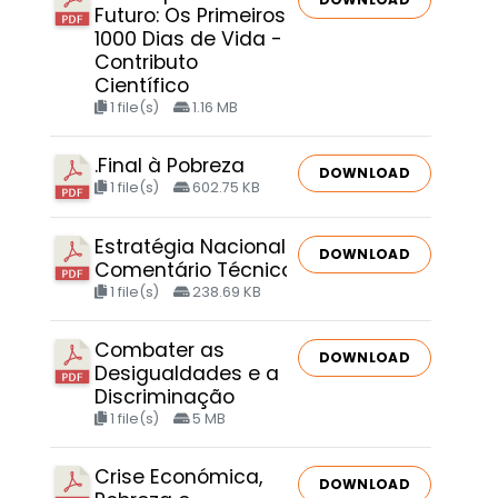
Futuro: Os Primeiros
1000 Dias de Vida -
Contributo
Científico
1 file(s)
1.16 MB
.Final à Pobreza
DOWNLOAD
1 file(s)
602.75 KB
Estratégia Nacional de Combate à Pobre
DOWNLOAD
Comentário Técnico e Contributo OPP
1 file(s)
238.69 KB
Combater as
DOWNLOAD
Desigualdades e a
Discriminação
1 file(s)
5 MB
Crise Económica,
DOWNLOAD