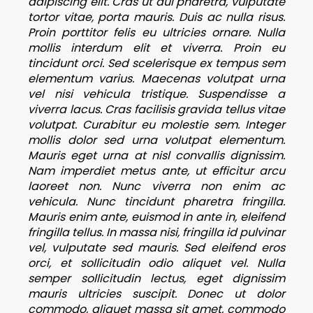
adipiscing elit. Cras ut dui pharetra, vulputate
tortor vitae, porta mauris. Duis ac nulla risus.
Proin porttitor felis eu ultricies ornare. Nulla
mollis interdum elit et viverra. Proin eu
tincidunt orci. Sed scelerisque ex tempus sem
elementum varius. Maecenas volutpat urna
vel nisi vehicula tristique. Suspendisse a
viverra lacus. Cras facilisis gravida tellus vitae
volutpat. Curabitur eu molestie sem. Integer
mollis dolor sed urna volutpat elementum.
Mauris eget urna at nisl convallis dignissim.
Nam imperdiet metus ante, ut efficitur arcu
laoreet non. Nunc viverra non enim ac
vehicula. Nunc tincidunt pharetra fringilla.
Mauris enim ante, euismod in ante in, eleifend
fringilla tellus. In massa nisi, fringilla id pulvinar
vel, vulputate sed mauris. Sed eleifend eros
orci, et sollicitudin odio aliquet vel. Nulla
semper sollicitudin lectus, eget dignissim
mauris ultricies suscipit. Donec ut dolor
commodo, aliquet massa sit amet, commodo