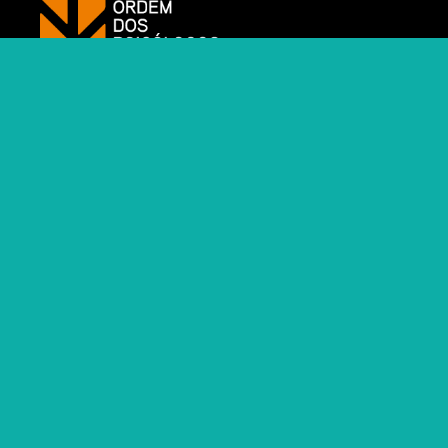
https://www.ordemdospsicologos
INICIO
.FINAL À POBREZA
CHECKLIST
INICIATIVAS
NOTÍCIAS
RECURSOS
POLÍTICA DE PRIVACIDADE
Facebook
Instagram
Twitter
YouTube
LinkedIn
Ordem dos Psicólogos Portugueses © 2022