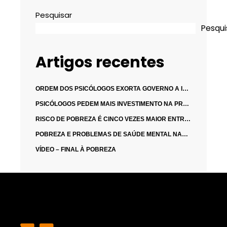
Pesquisar
Pesqui
Artigos recentes
ORDEM DOS PSICÓLOGOS EXORTA GOVERNO A INVESTIR NO DESENVOLVIMENTO INFANTIL
PSICÓLOGOS PEDEM MAIS INVESTIMENTO NA PREVENÇÃO DE MAUS-TRATOS INFANTIS
RISCO DE POBREZA É CINCO VEZES MAIOR ENTRE DESEMPREGADOS
POBREZA E PROBLEMAS DE SAÚDE MENTAL NAS CRIANÇAS E FAMÍLIAS: AS DUAS FACES DA MESMA MOEDA
VÍDEO – FINAL À POBREZA