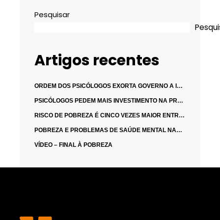
Pesquisar
Pesqui
Artigos recentes
ORDEM DOS PSICÓLOGOS EXORTA GOVERNO A INVESTIR NO DESENVOLVIMENTO INFANTIL
PSICÓLOGOS PEDEM MAIS INVESTIMENTO NA PREVENÇÃO DE MAUS-TRATOS INFANTIS
RISCO DE POBREZA É CINCO VEZES MAIOR ENTRE DESEMPREGADOS
POBREZA E PROBLEMAS DE SAÚDE MENTAL NAS CRIANÇAS E FAMÍLIAS: AS DUAS FACES DA MESMA MOEDA
VÍDEO – FINAL À POBREZA