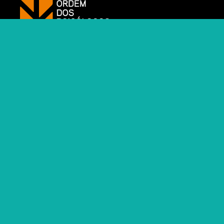
https://www.ordemdospsicologos
INICIO
.FINAL À POBREZA
CHECKLIST
INICIATIVAS
NOTÍCIAS
RECURSOS
POLÍTICA DE PRIVACIDADE
Facebook
Instagram
Twitter
YouTube
LinkedIn
Ordem dos Psicólogos Portugueses © 2022